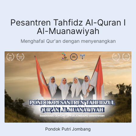
Langsung
ke
konten
Pesantren Tahfidz Al-Quran I
Al-Muanawiyah
Menghafal Qur'an dengan menyenangkan
Pondok Putri Jombang