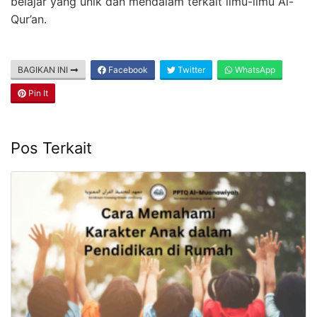
belajar yang unik dan mendalam terkait ilmu-ilmu Al-
Qur’an.
BAGIKAN INI
Facebook
Twitter
WhatsApp
Pin It
Pos Terkait