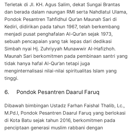
Terletak di Jl. KH. Agus Salim, dekat Sungai Brantas
dan berada dalam naungan RMI serta Nahdlatul Ulama,
Pondok Pesantren Tahfidhul Qur’an Maunah Sari di
Kediri, didirikan pada tahun 1967, telah berkembang
menjadi pusat penghafalan Al-Qur’an sejak 1973,
sebuah pencapaian yang tak lepas dari dedikasi
Simbah nyai Hj. Zuhriyyah Munawwir Al-Hafizhoh.
Maunah Sari berkomitmen pada pembinaan santri yang
tidak hanya hafal Al-Qur’an tetapi juga
menginternalisasi nilai-nilai spiritualitas Islam yang
tinggi.
6. Pondok Pesantren Daarul Faruq
Dibawah bimbingan Ustadz Farhan Faishal Thalib, Lc.,
M.Pd.I, Pondok Pesantren Daarul Faruq yang berlokasi
di Kota Batu sejak tahun 2016, berkomitmen pada
penciptaan generasi muslim rabbani dengan