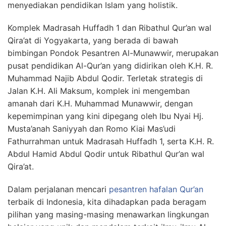
menyediakan pendidikan Islam yang holistik.
Komplek Madrasah Huffadh 1 dan Ribathul Qur’an wal
Qira’at di Yogyakarta, yang berada di bawah
bimbingan Pondok Pesantren Al-Munawwir, merupakan
pusat pendidikan Al-Qur’an yang didirikan oleh K.H. R.
Muhammad Najib Abdul Qodir. Terletak strategis di
Jalan K.H. Ali Maksum, komplek ini mengemban
amanah dari K.H. Muhammad Munawwir, dengan
kepemimpinan yang kini dipegang oleh Ibu Nyai Hj.
Musta’anah Saniyyah dan Romo Kiai Mas’udi
Fathurrahman untuk Madrasah Huffadh 1, serta K.H. R.
Abdul Hamid Abdul Qodir untuk Ribathul Qur’an wal
Qira’at.
Dalam perjalanan mencari
pesantren hafalan Qur’an
terbaik di Indonesia, kita dihadapkan pada beragam
pilihan yang masing-masing menawarkan lingkungan