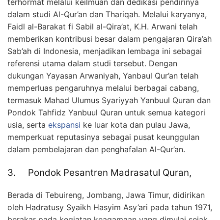
terhormat melalui keilmuan dan dedikasi pendirinya
dalam studi Al-Qur’an dan Thariqah. Melalui karyanya,
Faidl al-Barakat fi Sabil al-Qira’at, K.H. Arwani telah
memberikan kontribusi besar dalam pengajaran Qira’ah
Sab’ah di Indonesia, menjadikan lembaga ini sebagai
referensi utama dalam studi tersebut. Dengan
dukungan Yayasan Arwaniyah, Yanbaul Qur’an telah
memperluas pengaruhnya melalui berbagai cabang,
termasuk Mahad Ulumus Syariyyah Yanbuul Quran dan
Pondok Tahfidz Yanbuul Quran untuk semua kategori
usia, serta
ekspansi
ke luar kota dan pulau Jawa,
memperkuat reputasinya sebagai pusat keunggulan
dalam pembelajaran dan penghafalan Al-Qur’an.
3. Pondok Pesantren Madrasatul Quran,
Berada di Tebuireng, Jombang, Jawa Timur, didirikan
oleh Hadratusy Syaikh Hasyim Asy’ari pada tahun 1971,
berakar pada kegiatan keagamaan yang dimulai sejak