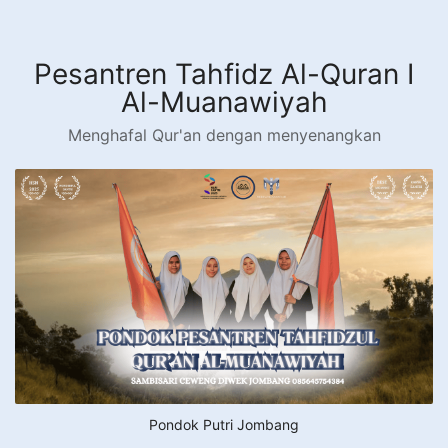
Langsung
ke
konten
Pesantren Tahfidz Al-Quran I
Al-Muanawiyah
Menghafal Qur'an dengan menyenangkan
Pondok Putri Jombang