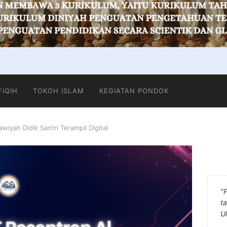
FIQIH
TOKOH ISLAM
KEGIATAN PONDOK
iyah Didik Santri Terampil Digital
"
t
U