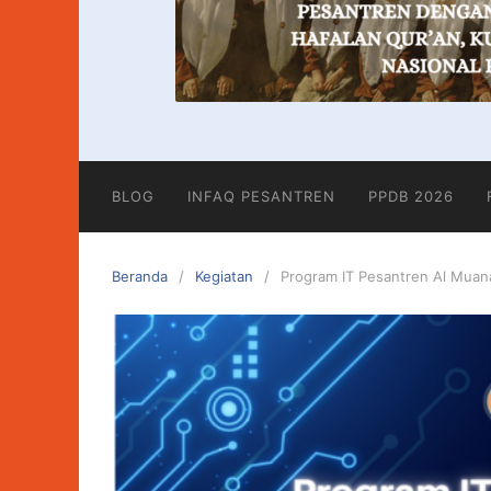
BLOG
INFAQ PESANTREN
PPDB 2026
Beranda
Kegiatan
Program IT Pesantren Al Muanaw