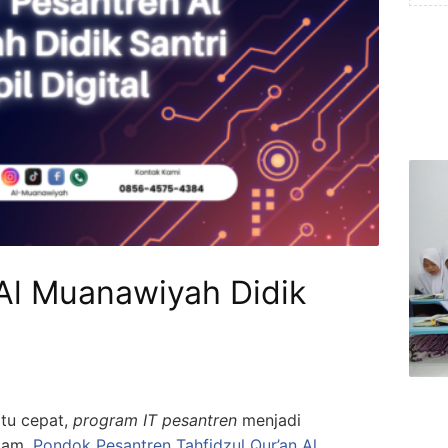
Al Muanawiyah Didik
tu cepat,
program IT pesantren
menjadi
slam.
Pondok Pesantren Tahfidzul Qur’an Al