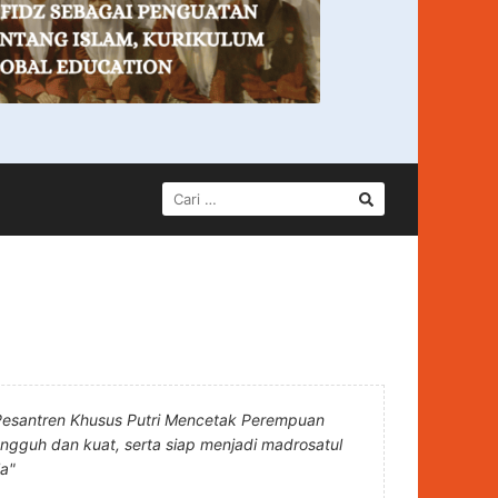
CARI
UNTUK:
Pesantren Khusus Putri Mencetak Perempuan
angguh dan kuat, serta siap menjadi madrosatul
la"