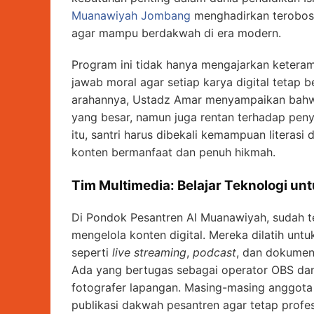
Muanawiyah Jombang
menghadirkan terobosa
agar mampu berdakwah di era modern.
Program ini tidak hanya mengajarkan keteram
jawab moral agar setiap karya digital tetap b
arahannya, Ustadz Amar menyampaikan bahwa
yang besar, namun juga rentan terhadap pen
itu, santri harus dibekali kemampuan literas
konten bermanfaat dan penuh hikmah.
Tim Multimedia: Belajar Teknologi u
Di Pondok Pesantren Al Muanawiyah, sudah t
mengelola konten digital. Mereka dilatih unt
seperti
live streaming
,
podcast
, dan dokumen
Ada yang bertugas sebagai operator OBS dan a
fotografer lapangan. Masing-masing anggota
publikasi dakwah pesantren agar tetap profesi