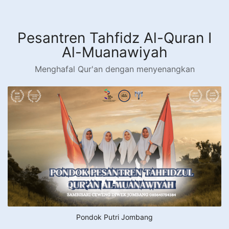
Langsung
ke
konten
Pesantren Tahfidz Al-Quran I
Al-Muanawiyah
Menghafal Qur'an dengan menyenangkan
Pondok Putri Jombang