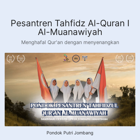
Langsung
ke
konten
Pesantren Tahfidz Al-Quran I
Al-Muanawiyah
Menghafal Qur'an dengan menyenangkan
Pondok Putri Jombang