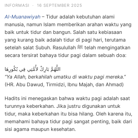
INFORMASI
·
16 SEPTEMBER 2025
Al-Muanawiyah
– Tidur adalah kebutuhan alami
manusia, namun Islam memberikan arahan waktu yang
baik untuk tidur dan bangun. Salah satu kebiasaan
yang kurang baik adalah tidur di pagi hari, terutama
setelah salat Subuh. Rasulullah ﷺ telah mengingatkan
secara tersirat bahaya tidur pagi dalam sebuah doa:
اللَّهُمَّ بَارِكْ لأُمَّتِي فِي بُكُورِهَا
“Ya Allah, berkahilah umatku di waktu pagi mereka.”
(HR. Abu Dawud, Tirmidzi, Ibnu Majah, dan Ahmad)
Hadits ini menegaskan bahwa waktu pagi adalah saat
turunnya keberkahan. Jika justru digunakan untuk
tidur, maka keberkahan itu bisa hilang. Oleh karena itu,
memahami bahaya tidur pagi sangat penting, baik dari
sisi agama maupun kesehatan.