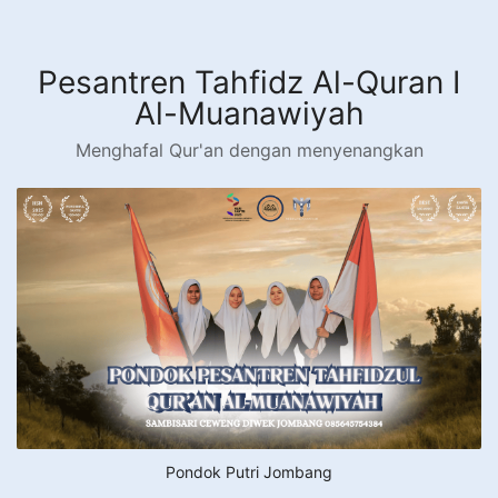
Langsung
ke
konten
Pesantren Tahfidz Al-Quran I
Al-Muanawiyah
Menghafal Qur'an dengan menyenangkan
Pondok Putri Jombang