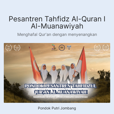
Langsung
ke
konten
Pesantren Tahfidz Al-Quran I
Al-Muanawiyah
Menghafal Qur'an dengan menyenangkan
Pondok Putri Jombang