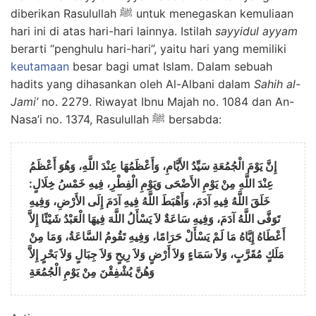
diberikan Rasulullah ﷺ untuk menegaskan kemuliaan
hari ini di atas hari-hari lainnya. Istilah
sayyidul ayyam
berarti “penghulu hari-hari”, yaitu hari yang memiliki
keutamaan
besar bagi umat Islam. Dalam sebuah
hadits yang dihasankan oleh Al-Albani dalam
Sahih al-
Jami’
no. 2279. Riwayat Ibnu Majah no. 1084 dan An-
Nasa’i no. 1374, Rasulullah ﷺ bersabda:
إِنَّ يَوْمَ الْجُمُعَةِ سَيِّدُ الأَيَّامِ، وَأَعْظَمُهَا عِنْدَ اللَّهِ، وَهُوَ أَعْظَمُ
عِنْدَ اللَّهِ مِنْ يَوْمِ الأَضْحَى وَيَوْمِ الْفِطْرِ، فِيهِ خَمْسُ خِلَالٍ:
خَلَقَ اللَّهُ فِيهِ آدَمَ، وَأَهْبَطَ اللَّهُ فِيهِ آدَمَ إِلَى الأَرْضِ، وَفِيهِ
تَوَفَّى اللَّهُ آدَمَ، وَفِيهِ سَاعَةٌ لاَ يَسْأَلُ اللَّهَ فِيهَا الْعَبْدُ شَيْئًا إِلاَّ
أَعْطَاهُ إِيَّاهُ مَا لَمْ يَسْأَلْ حَرَامًا، وَفِيهِ تَقُومُ السَّاعَةُ، وَمَا مِنْ
مَلَكٍ مُقَرَّبٍ، وَلاَ سَمَاءٍ وَلاَ أَرْضٍ وَلاَ رِيحٍ وَلاَ جِبَالٍ وَلاَ بَحْرٍ إِلاَّ
وَهُنَّ يُشْفِقْنَ مِنْ يَوْمِ الْجُمُعَةِ