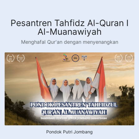
Langsung
ke
konten
Pesantren Tahfidz Al-Quran I
Al-Muanawiyah
Menghafal Qur'an dengan menyenangkan
Pondok Putri Jombang