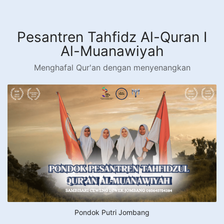
Langsung
ke
konten
Pesantren Tahfidz Al-Quran I
Al-Muanawiyah
Menghafal Qur'an dengan menyenangkan
Pondok Putri Jombang