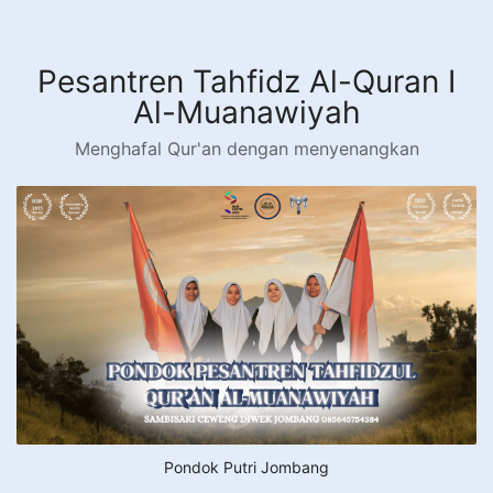
Langsung
ke
konten
Pesantren Tahfidz Al-Quran I
Al-Muanawiyah
Menghafal Qur'an dengan menyenangkan
Pondok Putri Jombang