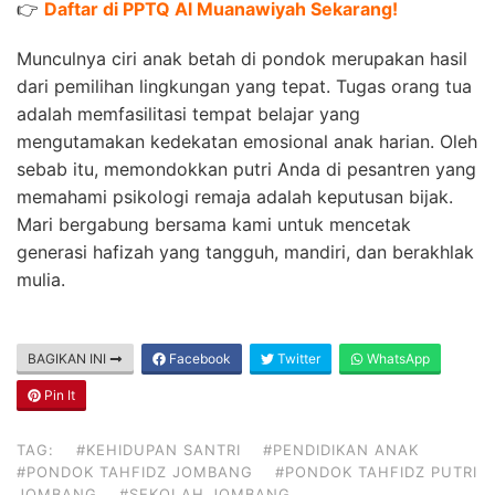
👉
Daftar di PPTQ Al Muanawiyah Sekarang!
Munculnya ciri anak betah di pondok merupakan hasil
dari pemilihan lingkungan yang tepat. Tugas orang tua
adalah memfasilitasi tempat belajar yang
mengutamakan kedekatan emosional anak harian. Oleh
sebab itu, memondokkan putri Anda di pesantren yang
memahami psikologi remaja adalah keputusan bijak.
Mari bergabung bersama kami untuk mencetak
generasi hafizah yang tangguh, mandiri, dan berakhlak
mulia.
BAGIKAN INI
Facebook
Twitter
WhatsApp
Pin It
TAG:
#KEHIDUPAN SANTRI
#PENDIDIKAN ANAK
#PONDOK TAHFIDZ JOMBANG
#PONDOK TAHFIDZ PUTRI
JOMBANG
#SEKOLAH JOMBANG