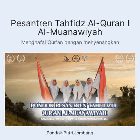
Langsung
ke
konten
Pesantren Tahfidz Al-Quran I
Al-Muanawiyah
Menghafal Qur'an dengan menyenangkan
Pondok Putri Jombang