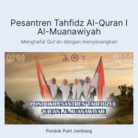
Langsung
ke
konten
Pesantren Tahfidz Al-Quran I
Al-Muanawiyah
Menghafal Qur'an dengan menyenangkan
Pondok Putri Jombang