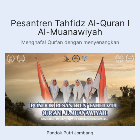
Langsung
ke
konten
Pesantren Tahfidz Al-Quran I
Al-Muanawiyah
Menghafal Qur'an dengan menyenangkan
Pondok Putri Jombang