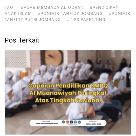
TAG:
#ADAB MEMBACA AL QURAN
#PENDIDIKAN
ANAK ISLAM
#PONDOK TAHFIDZ JOMBANG
#PONDOK
TAHFIDZ PUTRI JOMBANG
#TIPS PARENTING
Pos Terkait