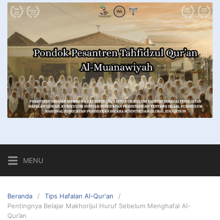
MENU
Beranda
Tips Hafalan Al-Qur'an
Pentingnya Belajar Makhorijul Huruf Sebelum Menghafal Al-
Qur’an