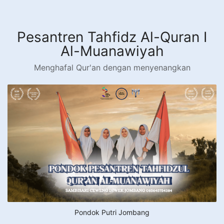
Langsung
ke
konten
Pesantren Tahfidz Al-Quran I
Al-Muanawiyah
Menghafal Qur'an dengan menyenangkan
Pondok Putri Jombang