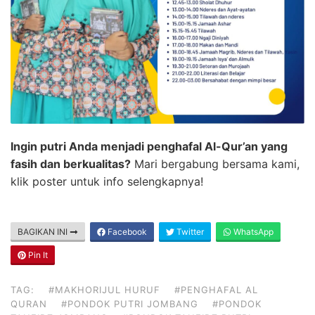
Ingin putri Anda menjadi penghafal Al-Qur’an yang
fasih dan berkualitas?
Mari bergabung bersama kami,
klik poster untuk info selengkapnya!
BAGIKAN INI
Facebook
Twitter
WhatsApp
Pin It
TAG:
#MAKHORIJUL HURUF
#PENGHAFAL AL
QURAN
#PONDOK PUTRI JOMBANG
#PONDOK