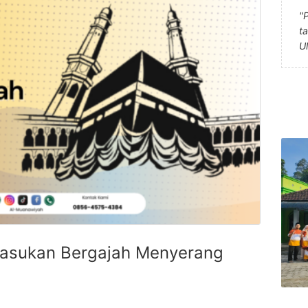
"
t
U
 Pasukan Bergajah Menyerang