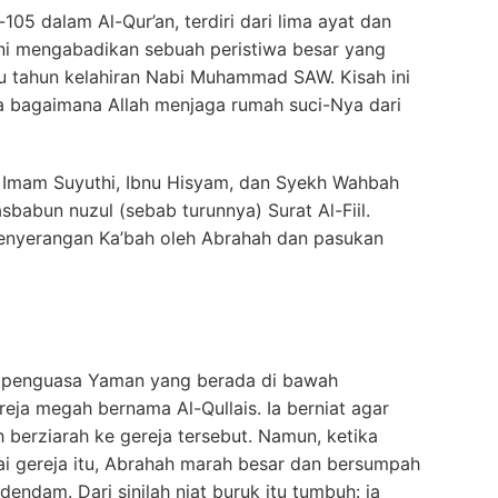
e-105 dalam Al-Qur’an, terdiri dari lima ayat dan
ni mengabadikan sebuah peristiwa besar yang
tu tahun kelahiran Nabi Muhammad SAW. Kisah ini
ta bagaimana Allah menjaga rumah suci-Nya dari
rti Imam Suyuthi, Ibnu Hisyam, dan Syekh Wahbah
sbabun nuzul (sebab turunnya) Surat Al-Fiil.
 penyerangan Ka’bah oleh Abrahah dan pasukan
m, penguasa Yaman yang berada di bawah
a megah bernama Al-Qullais. Ia berniat agar
 berziarah ke gereja tersebut. Namun, ketika
dai gereja itu, Abrahah marah besar dan bersumpah
ndam. Dari sinilah niat buruk itu tumbuh: ia