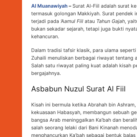
Al Muanawiyah
–
Surat Al-Fiil adalah surat k
termasuk golongan Makkiyah. Surat pendek i
terjadi pada
‘Aamul Fiil
atau
Tahun Gajah
, yai
bukan sekadar sejarah, tetapi juga bukti nya
kehancuran.
Dalam tradisi tafsir klasik, para ulama sepe
Zuhaili menuliskan berbagai riwayat tentang a
Salah satu riwayat paling kuat adalah kisah
bergajahnya.
Asbabun Nuzul Surat Al Fiil
Kisah ini bermula ketika Abrahah bin Ashra
kekuasaan Habasyah, membangun sebuah gerej
bangsa Arab meninggalkan Ka’bah dan beralih
salah seorang lelaki dari Bani Kinanah meno
menghancurkan Ka’bah sebagai bentuk balas de