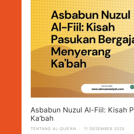
Asbabun Nuzul Al-Fiil: Kisah
Ka’bah
TENTANG AL-QUR'AN
·
11 DESEMBER 2025