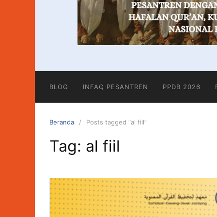
BLOG
INFAQ PESANTREN
PPDB 2026
Beranda
Posts tagged “al fiil”
Tag:
al fiil