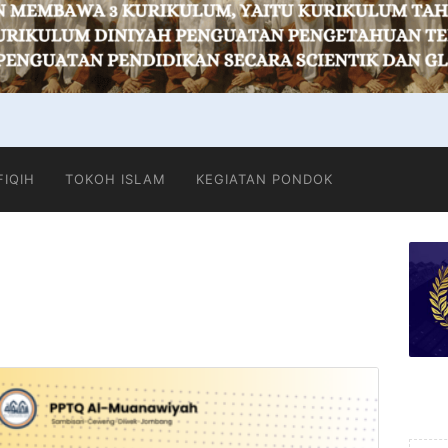
FIQIH
TOKOH ISLAM
KEGIATAN PONDOK