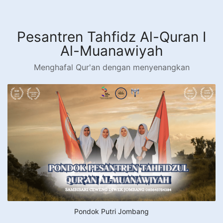
Langsung
ke
konten
Pesantren Tahfidz Al-Quran I
Al-Muanawiyah
Menghafal Qur'an dengan menyenangkan
Pondok Putri Jombang