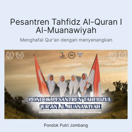
Langsung
ke
konten
Pesantren Tahfidz Al-Quran I
Al-Muanawiyah
Menghafal Qur'an dengan menyenangkan
Pondok Putri Jombang