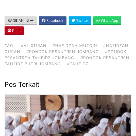
BAGIKAN INI
Facebook
Twitter
WhatsApp
Pin It
TAG:
#AL QURAN
#HAFIDZAH MUTQIN
#HAFIDZAH
QURAN
#PONDOK PESANTREN JOMBANG
#PONDOK
PESANTREN TAHFIDZ JOMBANG
#PONDOK PESANTREN
TAHFIDZ PUTRI JOMBANG
#TAHFIDZ
Pos Terkait