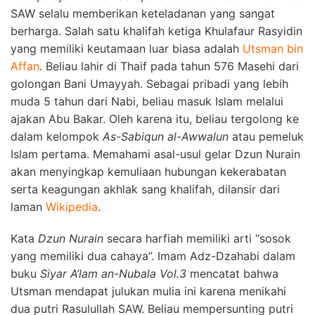
SAW selalu memberikan keteladanan yang sangat
berharga. Salah satu khalifah ketiga Khulafaur Rasyidin
yang memiliki keutamaan luar biasa adalah
Utsman bin
Affan
. Beliau lahir di Thaif pada tahun 576 Masehi dari
golongan Bani Umayyah. Sebagai pribadi yang lebih
muda 5 tahun dari Nabi, beliau masuk Islam melalui
ajakan Abu Bakar. Oleh karena itu, beliau tergolong ke
dalam kelompok
As-Sabiqun al-Awwalun
atau pemeluk
Islam pertama. Memahami asal-usul gelar Dzun Nurain
akan menyingkap kemuliaan hubungan kekerabatan
serta keagungan akhlak sang khalifah, dilansir dari
laman
Wikipedia
.
Kata
Dzun Nurain
secara harfiah memiliki arti “sosok
yang memiliki dua cahaya”. Imam Adz-Dzahabi dalam
buku
Siyar A’lam an-Nubala Vol.3
mencatat bahwa
Utsman mendapat julukan mulia ini karena menikahi
dua putri Rasulullah SAW. Beliau mempersunting putri