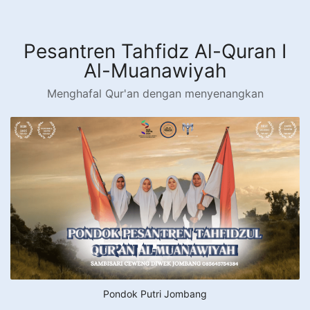
Langsung
ke
konten
Pesantren Tahfidz Al-Quran I
Al-Muanawiyah
Menghafal Qur'an dengan menyenangkan
Pondok Putri Jombang