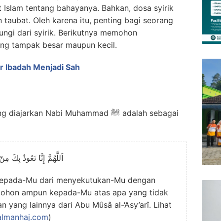
 Islam tentang bahayanya. Bahkan, dosa syirik
n taubat. Oleh karena itu, penting bagi seorang
ngi dari syirik. Berikutnya memohon
yang tampak besar maupun kecil.
r Ibadah Menjadi Sah
diajarkan Nabi Muhammad ﷺ adalah sebagai
اَللَّهُمَّ إِنَّا نَعُوذُ بِكَ م
 kepada-Mu dari menyekutukan-Mu dengan
mohon ampun kepada-Mu atas apa yang tidak
 yang lainnya dari Abu Mûsâ al-‘Asy’arî. Lihat
almanhaj.com
)