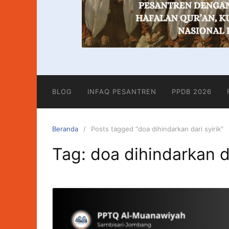
BLOG
INFAQ PESANTREN
PPDB 2026
Beranda
Posts tagged “doa dihindarkan dari syirik”
Tag:
doa dihindarkan da