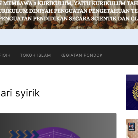
FIQIH
TOKOH ISLAM
KEGIATAN PONDOK
ri syirik