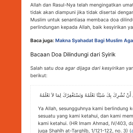
Allah dan Rasul-Nya telah mengingatkan umat
tidak akan diampuni jika tidak disertai denga
Muslim untuk senantiasa membaca doa dilindu
perlindungan kepada Allah, baik kesyirikan 
Baca juga:
Makna Syahadat Bagi Muslim Aga
Bacaan Doa Dilindungi dari Syirik
Salah satu
doa agar dijaga dari kesyirikan
yang 
berikut:
ِنْ أَنْ نُشْرِكَ بِكَ شَيْئًا نَعْلَمُهُ وَنَسْتَغْفِرُكَ لِمَا لاَ نَعْلَمُهُ
Ya Allah, sesungguhnya kami berlindung
sesuatu yang kami ketahui, dan kami me
kami ketahui. (HR Imam Ahmad, IV/403, dan
juga Shahîh at-Targhîb, 1/121-122, no. 3) (