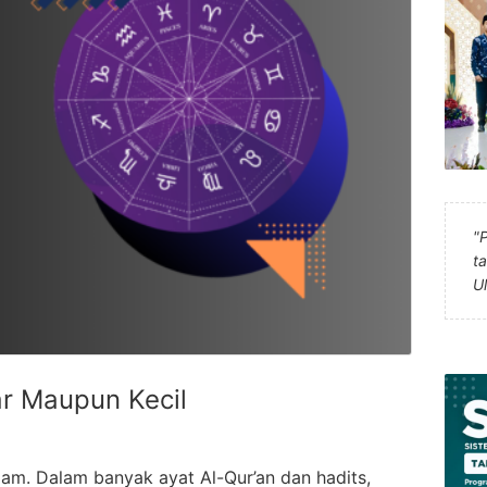
"
t
U
ar Maupun Kecil
lam. Dalam banyak ayat Al-Qur’an dan hadits,