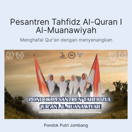
Langsung
ke
konten
Pesantren Tahfidz Al-Quran I
Al-Muanawiyah
Menghafal Qur'an dengan menyenangkan
Pondok Putri Jombang