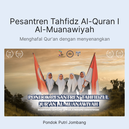
Langsung
ke
konten
Pesantren Tahfidz Al-Quran I
Al-Muanawiyah
Menghafal Qur'an dengan menyenangkan
Pondok Putri Jombang