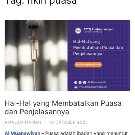
Tag:
fikih puasa
Hal-Hal yang Membatalkan Puasa
dan Penjelasannya
AMALAN HARIAN
·
16 OKTOBER 2025
Al Muanawiyah
–
Puasa adalah ibadah yang menuntut