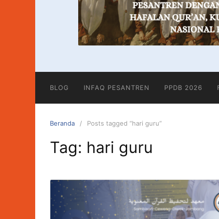
BLOG
INFAQ PESANTREN
PPDB 2026
Beranda
Posts tagged “hari guru”
Tag:
hari guru