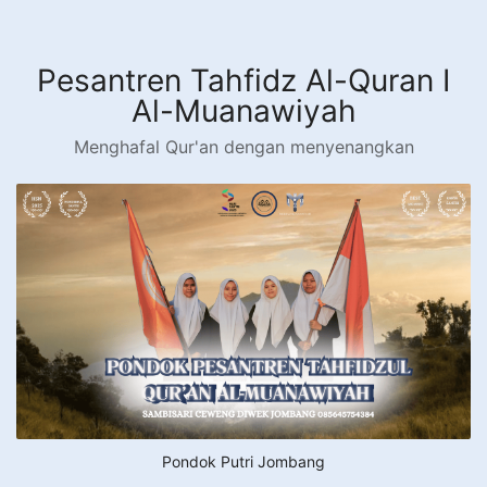
Langsung
ke
konten
Pesantren Tahfidz Al-Quran I
Al-Muanawiyah
Menghafal Qur'an dengan menyenangkan
Pondok Putri Jombang