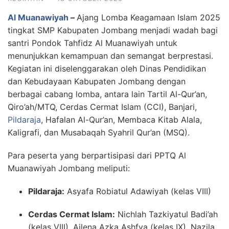
Al Muanawiyah
–
Ajang Lomba Keagamaan Islam 2025
tingkat SMP Kabupaten Jombang menjadi wadah bagi
santri Pondok Tahfidz Al Muanawiyah untuk
menunjukkan kemampuan dan semangat berprestasi.
Kegiatan ini diselenggarakan oleh Dinas Pendidikan
dan Kebudayaan Kabupaten Jombang dengan
berbagai cabang lomba, antara lain Tartil Al-Qur’an,
Qiro’ah/MTQ, Cerdas Cermat Islam (CCI), Banjari,
Pildaraja
, Hafalan Al-Qur’an, Membaca Kitab Alala,
Kaligrafi, dan Musabaqah Syahril Qur’an (MSQ).
Para peserta yang berpartisipasi dari PPTQ Al
Muanawiyah Jombang meliputi:
Pildaraja:
Asyafa Robiatul Adawiyah (kelas VIII)
Cerdas Cermat Islam:
Nichlah Tazkiyatul Badi’ah
(kelas VIII), Ailena Azka Ashfya (kelas IX), Nazila