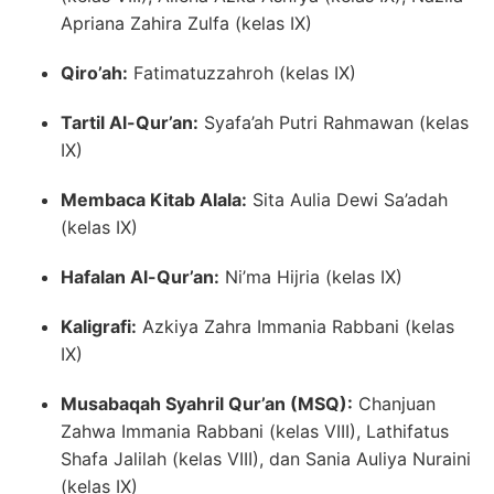
Apriana Zahira Zulfa (kelas IX)
Qiro’ah:
Fatimatuzzahroh (kelas IX)
Tartil Al-Qur’an:
Syafa’ah Putri Rahmawan (kelas
IX)
Membaca Kitab Alala:
Sita Aulia Dewi Sa’adah
(kelas IX)
Hafalan Al-Qur’an:
Ni’ma Hijria (kelas IX)
Kaligrafi:
Azkiya Zahra Immania Rabbani (kelas
IX)
Musabaqah Syahril Qur’an (MSQ):
Chanjuan
Zahwa Immania Rabbani (kelas VIII), Lathifatus
Shafa Jalilah (kelas VIII), dan Sania Auliya Nuraini
(kelas IX)