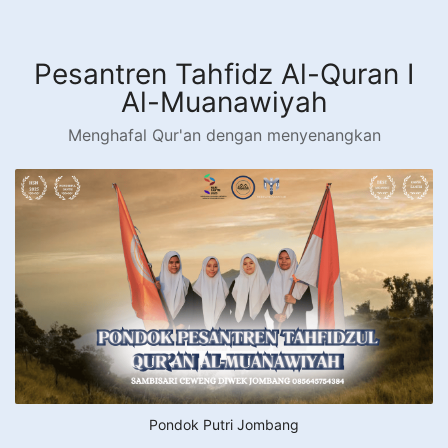
Langsung
ke
konten
Pesantren Tahfidz Al-Quran I
Al-Muanawiyah
Menghafal Qur'an dengan menyenangkan
Pondok Putri Jombang