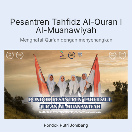
Langsung
ke
konten
Pesantren Tahfidz Al-Quran I
Al-Muanawiyah
Menghafal Qur'an dengan menyenangkan
Pondok Putri Jombang