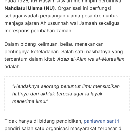
Pada 1926, KH Hasyim Asy’ari memimpin berdirinya
Nahdlatul Ulama (NU)
. Organisasi ini berfungsi
sebagai wadah perjuangan ulama pesantren untuk
menjaga ajaran Ahlussunnah wal Jamaah sekaligus
merespons perubahan zaman.
Dalam bidang keilmuan, beliau menekankan
pentingnya keteladanan. Salah satu nasihatnya yang
tercantum dalam kitab
Adab al-‘Alim wa al-Muta‘allim
adalah:
“Hendaknya seorang penuntut ilmu mensucikan
hatinya dari akhlak tercela agar ia layak
menerima ilmu.”
Tidak hanya di bidang pendidikan,
pahlawan santri
pendiri salah satu organisasi masyarakat terbesar di