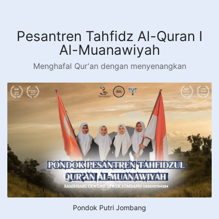
Langsung
ke
konten
Pesantren Tahfidz Al-Quran I
Al-Muanawiyah
Menghafal Qur'an dengan menyenangkan
Pondok Putri Jombang