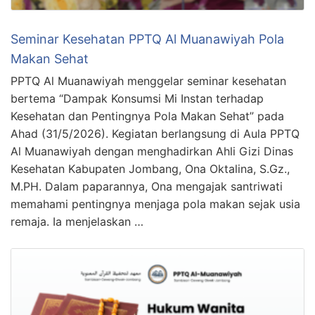
Seminar Kesehatan PPTQ Al Muanawiyah Pola
Makan Sehat
PPTQ Al Muanawiyah menggelar seminar kesehatan
bertema “Dampak Konsumsi Mi Instan terhadap
Kesehatan dan Pentingnya Pola Makan Sehat” pada
Ahad (31/5/2026). Kegiatan berlangsung di Aula PPTQ
Al Muanawiyah dengan menghadirkan Ahli Gizi Dinas
Kesehatan Kabupaten Jombang, Ona Oktalina, S.Gz.,
M.PH. Dalam paparannya, Ona mengajak santriwati
memahami pentingnya menjaga pola makan sejak usia
remaja. Ia menjelaskan …