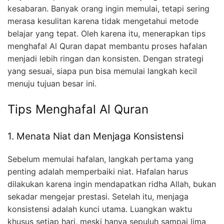
kesabaran. Banyak orang ingin memulai, tetapi sering
merasa kesulitan karena tidak mengetahui metode
belajar yang tepat. Oleh karena itu, menerapkan tips
menghafal Al Quran dapat membantu proses hafalan
menjadi lebih ringan dan konsisten. Dengan strategi
yang sesuai, siapa pun bisa memulai langkah kecil
menuju tujuan besar ini.
Tips Menghafal Al Quran
1. Menata Niat dan Menjaga Konsistensi
Sebelum memulai hafalan, langkah pertama yang
penting adalah memperbaiki niat. Hafalan harus
dilakukan karena ingin mendapatkan ridha Allah, bukan
sekadar mengejar prestasi. Setelah itu, menjaga
konsistensi adalah kunci utama. Luangkan waktu
khusus setiap hari, meski hanya sepuluh sampai lima