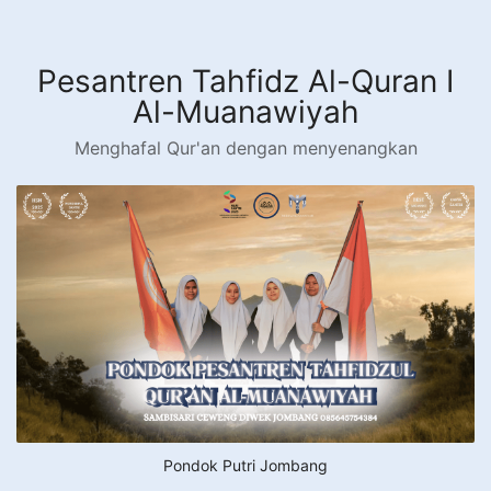
Langsung
ke
konten
Pesantren Tahfidz Al-Quran I
Al-Muanawiyah
Menghafal Qur'an dengan menyenangkan
Pondok Putri Jombang