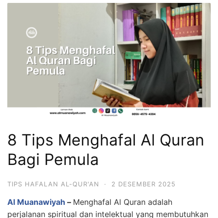
8 Tips Menghafal Al Quran
Bagi Pemula
TIPS HAFALAN AL-QUR'AN
·
2 DESEMBER 2025
Al Muanawiyah
–
Menghafal Al Quran adalah
perjalanan spiritual dan intelektual yang membutuhkan