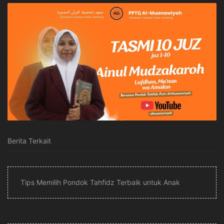
Berita Terkait
Tips Memilih Pondok Tahfidz Terbaik untuk Anak