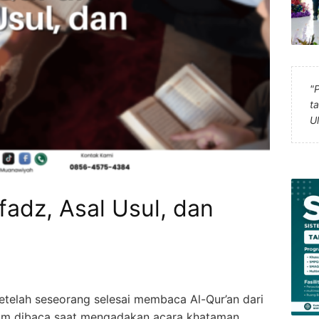
"
t
U
fadz, Asal Usul, dan
telah seseorang selesai membaca Al-Qur’an dari
lazim dibaca saat mengadakan acara khataman