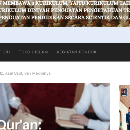
FIQIH
TOKOH ISLAM
KEGIATAN PONDOK
dz, Asal Usul, dan Maknanya