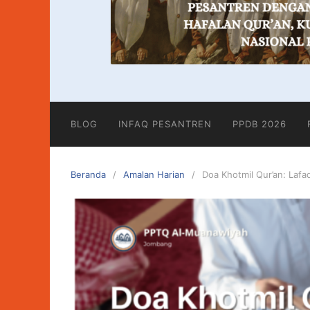
BLOG
INFAQ PESANTREN
PPDB 2026
Beranda
Amalan Harian
Doa Khotmil Qur’an: Lafa