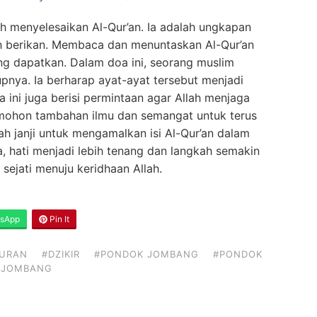
h menyelesaikan Al-Qur’an. Ia adalah ungkapan
h berikan. Membaca dan menuntaskan Al-Qur’an
ng dapatkan. Dalam doa ini, seorang muslim
nya. Ia berharap ayat-ayat tersebut menjadi
 ini juga berisi permintaan agar Allah menjaga
memohon tambahan ilmu dan semangat untuk terus
 janji untuk mengamalkan isi Al-Qur’an dalam
, hati menjadi lebih tenang dan langkah semakin
sejati menuju keridhaan Allah.
sApp
Pin It
QURAN
#DZIKIR
#PONDOK JOMBANG
#PONDOK
I JOMBANG