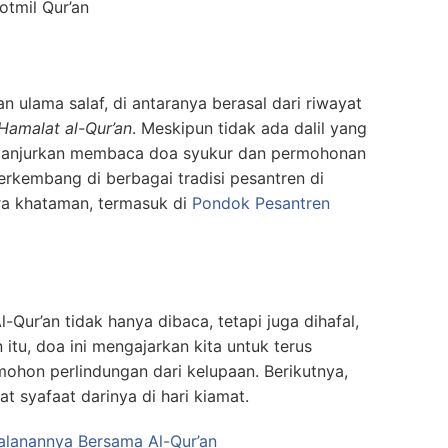
otmil Qur’an
n ulama salaf, di antaranya berasal dari riwayat
Hamalat al-Qur’an
. Meskipun tidak ada dalil yang
ganjurkan membaca doa syukur dan permohonan
erkembang di berbagai tradisi pesantren di
ra khataman, termasuk di
Pondok Pesantren
ur’an tidak hanya dibaca, tetapi juga dihafal,
 itu, doa ini mengajarkan kita untuk terus
hon perlindungan dari kelupaan. Berikutnya,
 syafaat darinya di hari kiamat.
rjalanannya Bersama Al-Qur’an