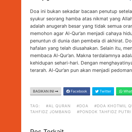
Doa ini bukan sekadar bacaan penutup setela
syukur seorang hamba atas nikmat yang Alla
adalah anugerah besar yang tidak semua ora
memohon agar Al-Qur’an menjadi cahaya hidup
penuntun di dunia dan pembela di akhirat. Doa
hafalan yang telah diusahakan. Selain itu, 
membaca Al-Qur’an. Makna terdalamnya adalah
kehidupan sehari-hari. Dengan menghayatinya
terarah. Al-Qur’an pun akan menjadi pedoman 
BAGIKAN INI
Facebook
Twitter
What
TAG:
#AL QURAN
#DOA
#DOA KHOTMIL 
TAHFIDZ JOMBANG
#PONDOK TAHFIDZ PUTR
Pos Terkait