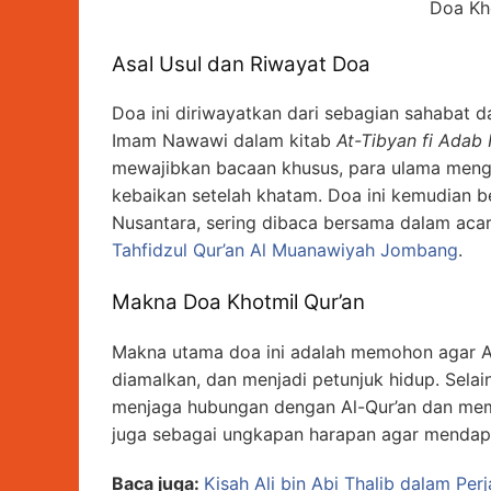
Doa Kh
Asal Usul dan Riwayat Doa
Doa ini diriwayatkan dari sebagian sahabat da
Imam Nawawi dalam kitab
At-Tibyan fi Adab 
mewajibkan bacaan khusus, para ulama men
kebaikan setelah khatam. Doa ini kemudian b
Nusantara, sering dibaca bersama dalam aca
Tahfidzul Qur’an Al Muanawiyah Jombang
.
Makna Doa Khotmil Qur’an
Makna utama doa ini adalah memohon agar Al-Q
diamalkan, dan menjadi petunjuk hidup. Selain
menjaga hubungan dengan Al-Qur’an dan memo
juga sebagai ungkapan harapan agar mendapat
Baca juga:
Kisah Ali bin Abi Thalib dalam Pe