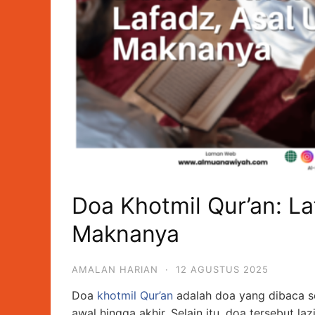
Doa Khotmil Qur’an: La
Maknanya
AMALAN HARIAN
·
12 AGUSTUS 2025
Doa
khotmil Qur’an
adalah doa yang dibaca se
awal hingga akhir. Selain itu, doa tersebut 