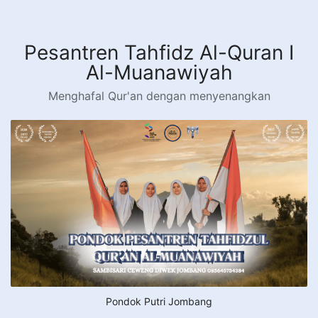
Langsung
ke
konten
Pesantren Tahfidz Al-Quran I
Al-Muanawiyah
Menghafal Qur'an dengan menyenangkan
Pondok Putri Jombang