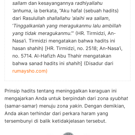
sallam
dan kesayangannya
radhiyallahu
‘anhuma
, ia berkata, “Aku hafal (sebuah hadits)
dari Rasulullah
shallallahu ‘alaihi wa sallam
,
‘
Tinggalkanlah yang meragukanmu lalu ambillah
yang tidak meragukanmu
.’” (HR. Tirmidzi, An-
Nasa’i. Tirmidzi mengatakan bahwa hadits ini
hasan shahih) [HR. Tirmidzi, no. 2518; An-Nasa’i,
no. 5714. Al-Hafizh Abu Thahir mengatakan
bahwa sanad hadits ini
shahih
] (Disadur dari
rumaysho.com)
Prinsip
hadits tentang meninggalkan keraguan
ini
mengajarkan Anda untuk berpindah dari zona
syubhat
(samar-samar) menuju zona
yakin
.
Dengan demikian
,
Anda akan terhindar dari perkara haram yang
tersembunyi di balik ketidakjelasan tersebut.