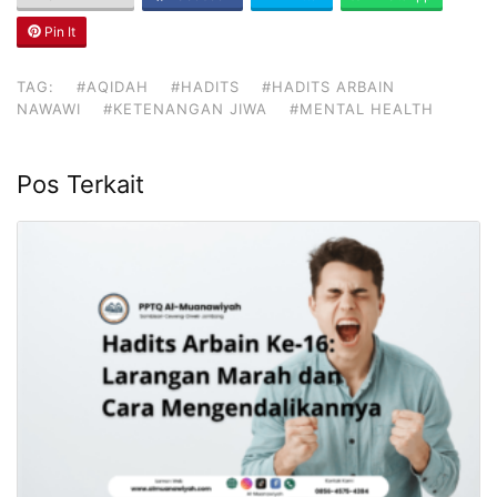
Pin It
TAG:
#AQIDAH
#HADITS
#HADITS ARBAIN
NAWAWI
#KETENANGAN JIWA
#MENTAL HEALTH
Pos Terkait