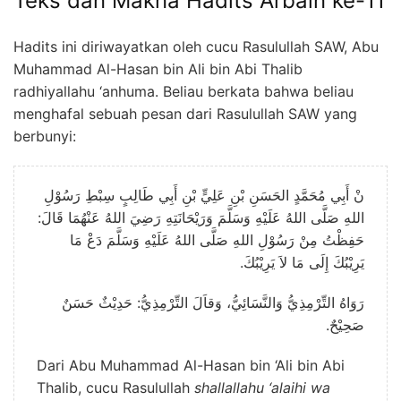
Teks dan Makna Hadits Arbain ke-11
Hadits ini diriwayatkan oleh cucu Rasulullah SAW,
Abu
Muhammad Al-Hasan bin Ali bin Abi Thalib
radhiyallahu ‘anhuma.
Beliau berkata bahwa beliau
menghafal sebuah pesan dari Rasulullah SAW yang
berbunyi:
نْ أَبِي مُحَمَّدٍ الحَسَنِ بْنِ عَلِيٍّ بْنِ أَبِي طَالِبٍ سِبْطِ رَسُوْلِ
اللهِ صَلَّى اللهُ عَلَيْهِ وَسَلَّمَ وَرَيْحَانَتِهِ رَضِيَ اللهُ عَنْهُمَا قَالَ:
حَفِظْتُ مِنْ رَسُوْلِ اللهِ صَلَّى اللهُ عَلَيْهِ وَسَلَّمَ دَعْ مَا
يَرِيْبُكَ إِلَى مَا لاَ يَرِيْبُكَ.
رَوَاهُ التِّرْمِذِيُّ وَالنَّسَائِيُّ، وَقاَلَ التِّرْمِذِيُّ: حَدِيْثٌ حَسَنٌ
صَحِيْحٌ.
Dari Abu Muhammad Al-Hasan bin ‘Ali bin Abi
Thalib, cucu Rasulullah
shallallahu ‘alaihi wa