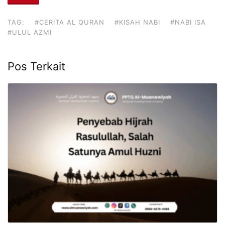
TAG:
#CERITA AL QURAN
#KISAH NABI
#NABI ISA
#ULUL AZMI
Pos Terkait