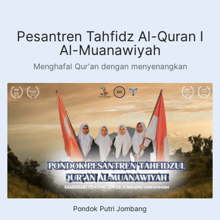
Langsung
ke
konten
Pesantren Tahfidz Al-Quran I
Al-Muanawiyah
Menghafal Qur'an dengan menyenangkan
Pondok Putri Jombang