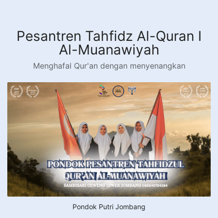
Langsung
ke
konten
Pesantren Tahfidz Al-Quran I
Al-Muanawiyah
Menghafal Qur'an dengan menyenangkan
Pondok Putri Jombang