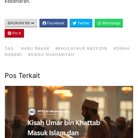
kebenaran.
BAGIKAN INI
Facebook
Twitter
WhatsApp
Pin It
TAG:
#ABU BAKAR
#KHULAFAUR RASYIDIN
#SIRAH
NABAWI
#SIRAH SHAHABIYAH
Pos Terkait