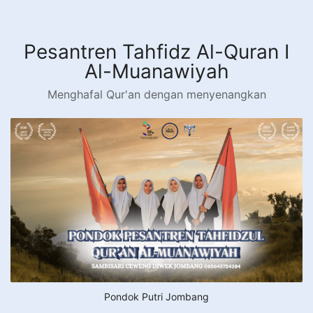
Langsung
ke
konten
Pesantren Tahfidz Al-Quran I
Al-Muanawiyah
Menghafal Qur'an dengan menyenangkan
Pondok Putri Jombang