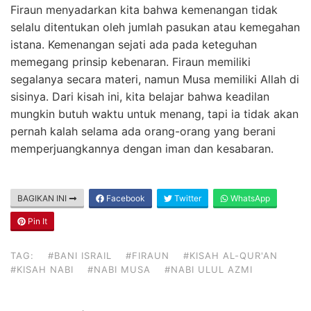
Firaun menyadarkan kita bahwa kemenangan tidak
selalu ditentukan oleh jumlah pasukan atau kemegahan
istana. Kemenangan sejati ada pada keteguhan
memegang prinsip kebenaran. Firaun memiliki
segalanya secara materi, namun Musa memiliki Allah di
sisinya. Dari kisah ini, kita belajar bahwa keadilan
mungkin butuh waktu untuk menang, tapi ia tidak akan
pernah kalah selama ada orang-orang yang berani
memperjuangkannya dengan iman dan kesabaran.
BAGIKAN INI
Facebook
Twitter
WhatsApp
Pin It
TAG:
#BANI ISRAIL
#FIRAUN
#KISAH AL-QUR'AN
#KISAH NABI
#NABI MUSA
#NABI ULUL AZMI