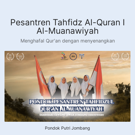
Langsung
ke
konten
Pesantren Tahfidz Al-Quran I
Al-Muanawiyah
Menghafal Qur'an dengan menyenangkan
Pondok Putri Jombang