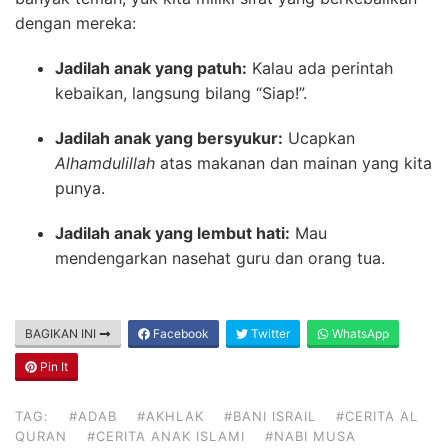
dengan mereka:
Jadilah anak yang patuh:
Kalau ada perintah
kebaikan, langsung bilang “Siap!”.
Jadilah anak yang bersyukur:
Ucapkan
Alhamdulillah
atas makanan dan mainan yang kita
punya.
Jadilah anak yang lembut hati:
Mau
mendengarkan nasehat guru dan orang tua.
BAGIKAN INI
Facebook
Twitter
WhatsApp
Pin It
TAG:
#ADAB
#AKHLAK
#BANI ISRAIL
#CERITA AL
QURAN
#CERITA ANAK ISLAMI
#NABI MUSA