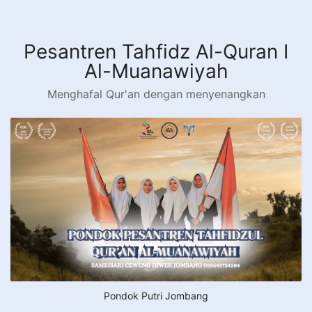
Langsung
ke
konten
Pesantren Tahfidz Al-Quran I
Al-Muanawiyah
Menghafal Qur'an dengan menyenangkan
Pondok Putri Jombang