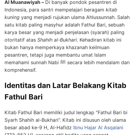
Al Muanawiyah –
Di banyak pondok pesantren di
Indonesia, para santri mempelajari beragam
kitab
kuning
yang menjadi rujukan ulama Ahlussunnah. Salah
satu kitab paling masyhur adalah Fathul Bari, sebuah
karya besar yang menjadi penjelasan (syarah) paling
otoritatif atas
Shahih al-Bukhari
. Kehadiran kitab ini
bukan hanya memperkaya khazanah keilmuan
pesantren, tetapi juga membantu umat Islam
memahami sunnah Nabi ﷺ secara lebih mendalam dan
komprehensif.
Identitas dan Latar Belakang Kitab
Fathul Bari
Kitab Fathul Bari memiliki judul lengkap “Fathul Bari bi
Syarh Shahih al-Bukhari”. Kitab ini disusun oleh ulama
besar abad ke-9 H, Al-Hafidz
Ibnu Hajar Al Asqalani
(773–852 H), seorang ahli hadits yang sangat