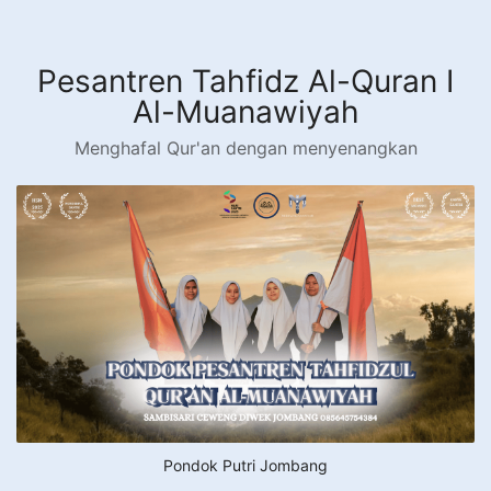
Langsung
ke
konten
Pesantren Tahfidz Al-Quran I
Al-Muanawiyah
Menghafal Qur'an dengan menyenangkan
Pondok Putri Jombang