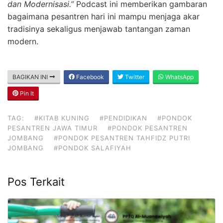
dan Modernisasi.”
Podcast ini memberikan gambaran
bagaimana pesantren hari ini mampu menjaga akar
tradisinya sekaligus menjawab tantangan zaman
modern.
BAGIKAN INI
Facebook
Twitter
WhatsApp
Pin It
TAG:
#KITAB KUNING
#PENDIDIKAN
#PONDOK
PESANTREN JAWA TIMUR
#PONDOK PESANTREN
JOMBANG
#PONDOK PESANTREN TAHFIDZ PUTRI
JOMBANG
#PONDOK SALAFIYAH
Pos Terkait