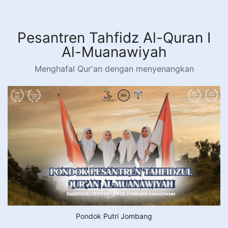
Langsung
ke
konten
Pesantren Tahfidz Al-Quran I
Al-Muanawiyah
Menghafal Qur'an dengan menyenangkan
Pondok Putri Jombang