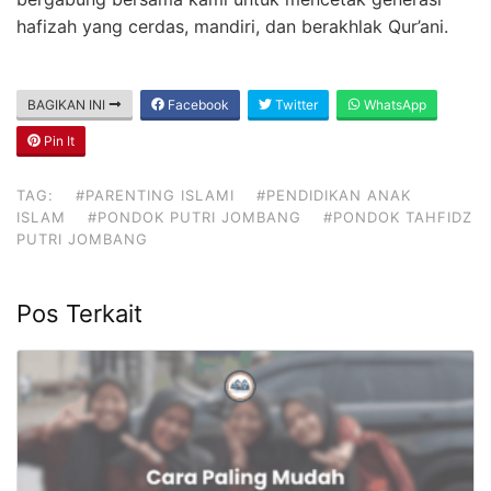
hafizah yang cerdas, mandiri, dan berakhlak Qur’ani.
BAGIKAN INI
Facebook
Twitter
WhatsApp
Pin It
TAG:
#PARENTING ISLAMI
#PENDIDIKAN ANAK
ISLAM
#PONDOK PUTRI JOMBANG
#PONDOK TAHFIDZ
PUTRI JOMBANG
Pos Terkait