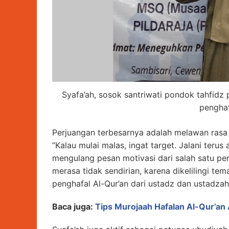
Syafa’ah, sosok santriwati pondok tahfid
penghaf
Perjuangan terbesarnya adalah melawan rasa m
“Kalau mulai malas, ingat target. Jalani terus
mengulang pesan motivasi dari salah satu p
merasa tidak sendirian, karena dikelilingi t
penghafal Al-Qur’an dari ustadz dan ustadzah
Baca juga:
Tips Murojaah Hafalan Al-Qur’an 