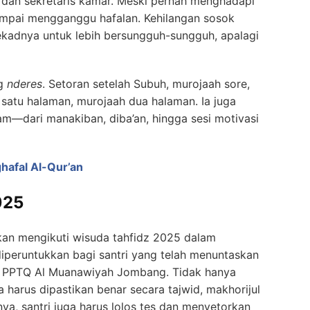
h dan sekretaris kamar. Meski pernah menghadapi
 sampai mengganggu hafalan. Kehilangan sosok
 tekadnya untuk lebih bersungguh-sungguh, apalagi
ng
nderes
. Setoran setelah Subuh, murojaah sore,
 satu halaman, murojaah dua halaman. Ia juga
—dari manakiban, diba’an, hingga sesi motivasi
hafal Al-Qur’an
025
akan mengikuti wisuda tahfidz 2025 dalam
diperuntukkan bagi santri yang telah menuntaskan
i PPTQ Al Muanawiyah Jombang. Tidak hanya
 harus dipastikan benar secara tajwid, makhorijul
tnya, santri juga harus lolos tes dan menyetorkan