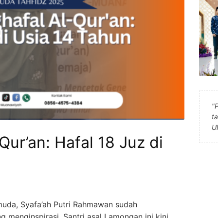
"
t
U
Qur’an: Hafal 18 Juz di
muda, Syafa’ah Putri Rahmawan sudah
 menginspirasi. Santri asal Lamongan ini kini