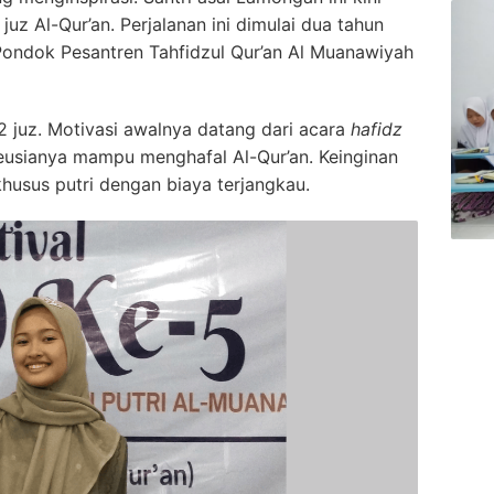
uz Al-Qur’an. Perjalanan ini dimulai dua tahun
Pondok Pesantren Tahfidzul Qur’an Al Muanawiyah
 juz. Motivasi awalnya datang dari acara
hafidz
seusianya mampu menghafal Al-Qur’an. Keinginan
usus putri dengan biaya terjangkau.