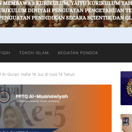
FIQIH
TOKOH ISLAM
KEGIATAN PONDOK
 Al-Qur’an: Hafal 18 Juz di Usia 14 Tahun