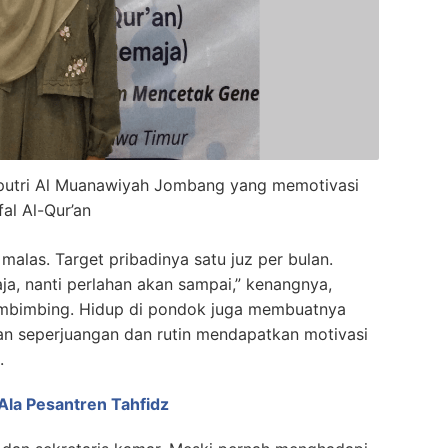
z putri Al Muanawiyah Jombang yang memotivasi
al Al-Qur’an
alas. Target pribadinya satu juz per bulan.
 aja, nanti perlahan akan sampai,” kenangnya,
embimbing. Hidup di pondok juga membuatnya
eman seperjuangan dan rutin mendapatkan motivasi
.
Ala Pesantren Tahfidz