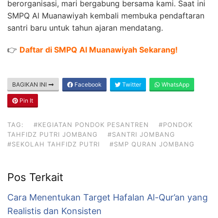
berorganisasi, mari bergabung bersama kami. Saat ini
SMPQ Al Muanawiyah kembali membuka pendaftaran
santri baru untuk tahun ajaran mendatang.
👉
Daftar di SMPQ Al Muanawiyah Sekarang!
BAGIKAN INI
Facebook
Twitter
WhatsApp
Pin It
TAG:
#KEGIATAN PONDOK PESANTREN
#PONDOK
TAHFIDZ PUTRI JOMBANG
#SANTRI JOMBANG
#SEKOLAH TAHFIDZ PUTRI
#SMP QURAN JOMBANG
Pos Terkait
Cara Menentukan Target Hafalan Al-Qur’an yang
Realistis dan Konsisten