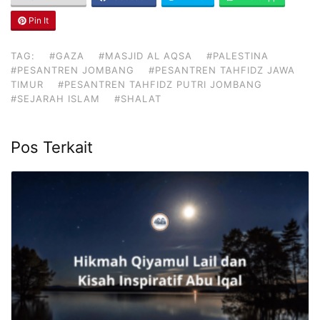
Pin It
TAG:
#GAZA
#MASJID AL AQSA
#PALESTINA
#PESANTREN JOMBANG
#PESANTREN TAHFIDZ JAWA
TIMUR
#PESANTREN TAHFIDZ PUTRI JOMBANG
#SEJARAH ISLAM
#SHALAT
Pos Terkait