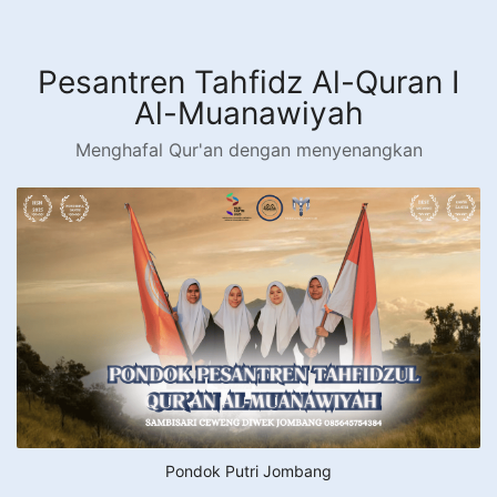
Langsung
ke
konten
Pesantren Tahfidz Al-Quran I
Al-Muanawiyah
Menghafal Qur'an dengan menyenangkan
Pondok Putri Jombang