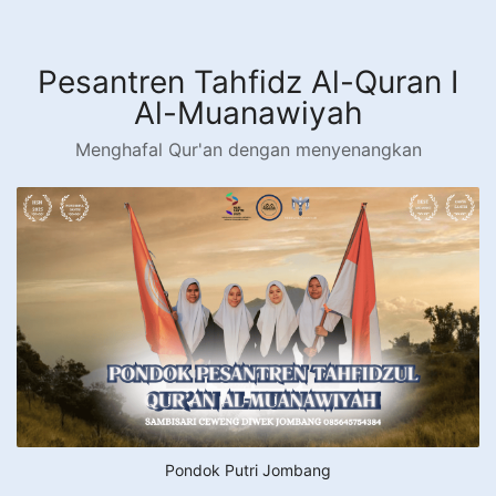
Langsung
ke
konten
Pesantren Tahfidz Al-Quran I
Al-Muanawiyah
Menghafal Qur'an dengan menyenangkan
Pondok Putri Jombang