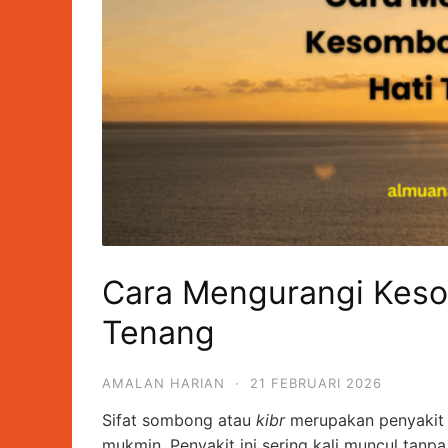
Cara Mengurangi Kes
Tenang
AMALAN HARIAN
·
21 FEBRUARI 2026
Sifat sombong atau
kibr
merupakan penyakit 
mukmin. Penyakit ini sering kali muncul tanpa