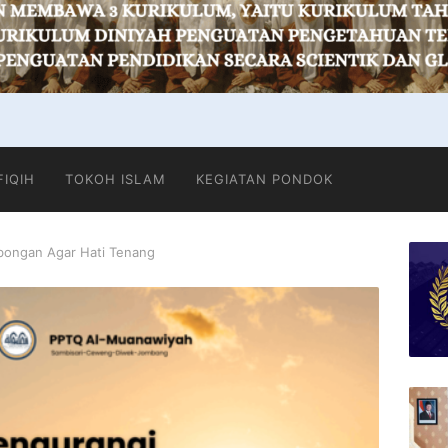
FIQIH
TOKOH ISLAM
KEGIATAN PONDOK
ongan Agar Hati Tenang