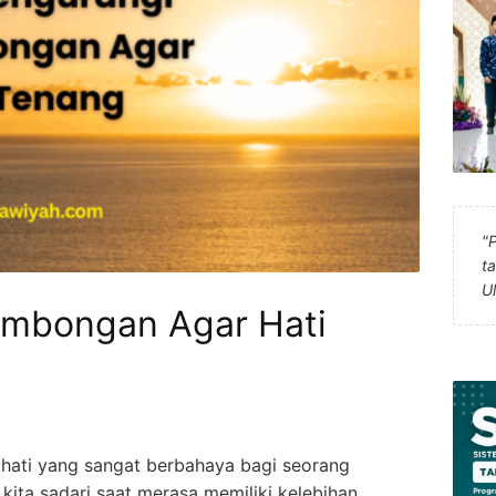
"
t
U
ombongan Agar Hati
hati yang sangat berbahaya bagi seorang
 kita sadari saat merasa memiliki kelebihan