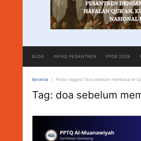
BLOG
INFAQ PESANTREN
PPDB 2026
Beranda
Posts tagged “doa sebelum membaca Al-Qu
Tag:
doa sebelum mem