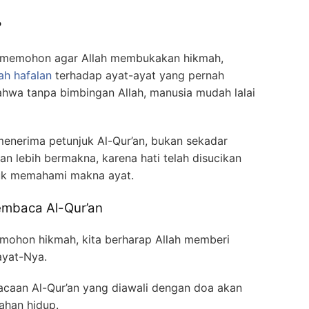
?
m memohon agar Allah membukakan hikmah,
ah hafalan
terhadap ayat-ayat yang pernah
bahwa tanpa bimbingan Allah, manusia mudah lalai
 menerima petunjuk Al-Qur’an, bukan sekadar
an lebih bermakna, karena hati telah disucikan
tuk memahami makna ayat.
mbaca Al-Qur’an
ohon hikmah, kita berharap Allah memberi
yat-Nya.
acaan Al-Qur’an yang diawali dengan doa akan
han hidup.