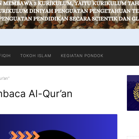
FIQIH
TOKOH ISLAM
KEGIATAN PONDOK
r’an”
baca Al-Qur’an