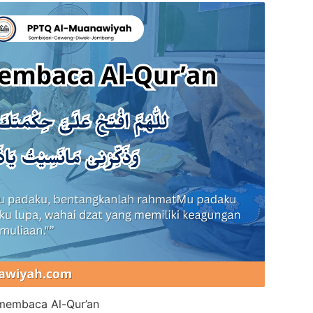
membaca Al-Qur’an