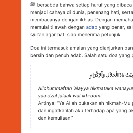
ﷺ bersabda bahwa setiap huruf yang dibaca bernilai sepuluh kebaikan. Selain itu, Al-Qur’an
menjadi cahaya di dunia, penenang hati, sert
membacanya dengan ikhlas. Dengan memahami
memulai tilawah dengan
adab
yang benar, sa
Qur’an agar hati siap menerima petunjuk.
Doa ini termasuk amalan yang dianjurkan par
bersih dan penuh adab. Salah satu doa yang 
يْتُ يَاذَاالْجَلاَلِ وَاْلاِكْرَامِ
Allohummaftah ‘alayya hikmataka wansyur 
yaa dzal jalaali wal ikhroomi
Artinya: “Ya Allah bukakanlah hikmah-M
dan ingatkanlah aku terhadap apa yang a
dan kemuliaan.”