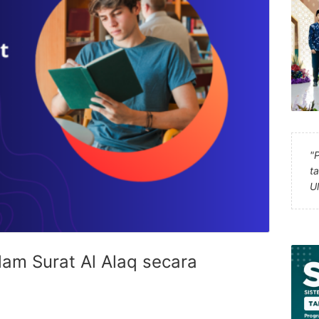
"
t
U
am Surat Al Alaq secara