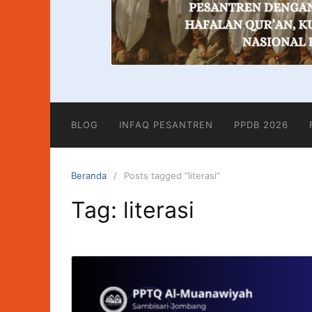
BLOG
INFAQ PESANTREN
PPDB 2026
Beranda
Posts tagged “literasi”
Tag:
literasi