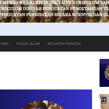
FIQIH
TOKOH ISLAM
KEGIATAN PONDOK