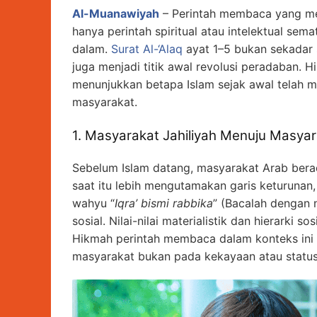
Al-Muanawiyah
– Perintah membaca yang men
hanya perintah spiritual atau intelektual sem
dalam.
Surat Al-‘Alaq
ayat 1–5 bukan sekadar
juga menjadi titik awal revolusi peradaban. Hi
menunjukkan betapa Islam sejak awal telah m
masyarakat.
1. Masyarakat Jahiliyah Menuju Masyar
Sebelum Islam datang, masyarakat Arab berada
saat itu lebih mengutamakan garis keturunan,
wahyu “
Iqra’ bismi rabbika
” (Bacalah dengan 
sosial. Nilai-nilai materialistik dan hierarki s
Hikmah perintah membaca dalam konteks ini 
masyarakat bukan pada kekayaan atau status,