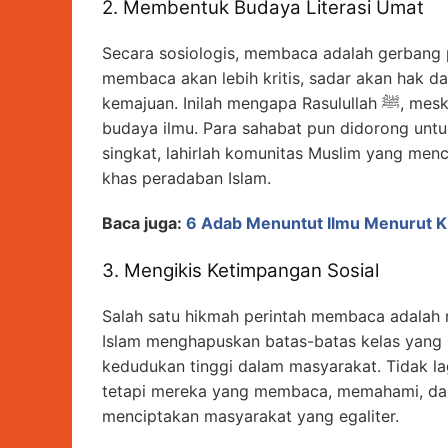
2. Membentuk Budaya Literasi Umat
Secara sosiologis, membaca adalah gerbang 
membaca akan lebih kritis, sadar akan hak da
kemajuan. Inilah mengapa Rasulullah ﷺ, meskipun ummi, diutus dengan misi membangun
budaya ilmu. Para sahabat pun didorong unt
singkat, lahirlah komunitas Muslim yang menci
khas peradaban Islam.
Baca juga:
6 Adab Menuntut Ilmu Menurut Kit
3. Mengikis Ketimpangan Sosial
Salah satu hikmah perintah membaca adalah me
Islam menghapuskan batas-batas kelas yang 
kedudukan tinggi dalam masyarakat. Tidak la
tetapi mereka yang membaca, memahami, dan 
menciptakan masyarakat yang egaliter.