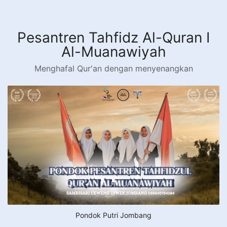
Langsung
ke
konten
Pesantren Tahfidz Al-Quran I
Al-Muanawiyah
Menghafal Qur'an dengan menyenangkan
Pondok Putri Jombang