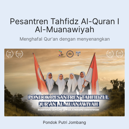
Langsung
ke
konten
Pesantren Tahfidz Al-Quran I
Al-Muanawiyah
Menghafal Qur'an dengan menyenangkan
Pondok Putri Jombang