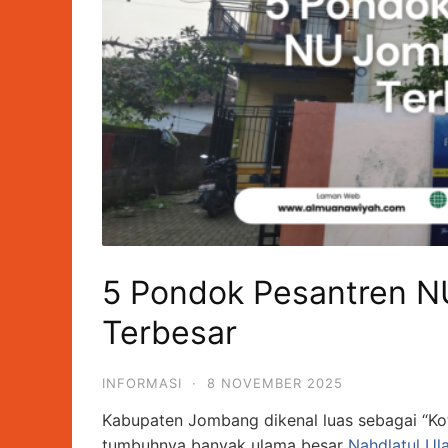
5 Pondok Pesantren 
Terbesar
INFORMASI
·
8 NOVEMBER 2025
Kabupaten Jombang dikenal luas sebagai “Kot
tumbuhnya banyak ulama besar
Nahdlatul Ul