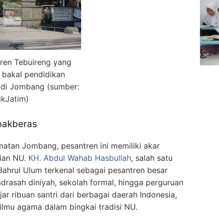
ren Tebuireng yang
l bakal pendidikan
 di Jombang (sumber:
ikJatim)
bakberas
matan Jombang, pesantren ini memiliki akar
rian NU.
KH. Abdul Wahab Hasbullah
, salah satu
 Bahrul Ulum terkenal sebagai pesantren besar
drasah diniyah, sekolah formal, hingga perguruan
jar ribuan santri dari berbagai daerah Indonesia,
ilmu agama dalam bingkai tradisi NU.