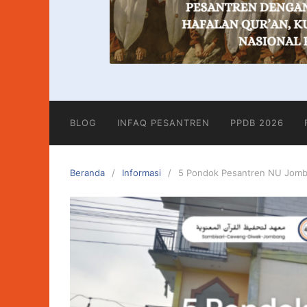
BLOG
INFAQ PESANTREN
PPDB 2026
Beranda
Informasi
5 Pondok Pesantren NU Jomb