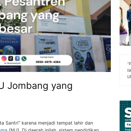
"
t
U
NU Jombang yang
a Santri” karena menjadi tempat lahir dan
ama
(NU). Di daerah inilah, sistem pendidikan