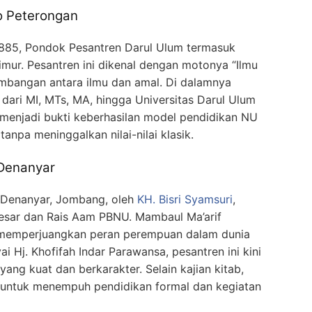
o Peterongan
 1885, Pondok Pesantren Darul Ulum termasuk
imur. Pesantren ini dikenal dengan motonya “Ilmu
imbangan antara ilmu dan amal. Di dalamnya
dari MI, MTs, MA, hingga Universitas Darul Ulum
i menjadi bukti keberhasilan model pendidikan NU
npa meninggalkan nilai-nilai klasik.
 Denanyar
sa Denanyar, Jombang, oleh
KH. Bisri Syamsuri
,
besar dan Rais Aam PBNU. Mambaul Ma’arif
m memperjuangkan peran perempuan dalam dunia
 Hj. Khofifah Indar Parawansa, pesantren ini kini
ng kuat dan berkarakter. Selain kajian kitab,
 untuk menempuh pendidikan formal dan kegiatan