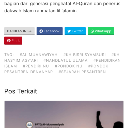
bagian dari generasi penghafal Al-Qur’an dan penerus
dakwah Islam rahmatan lil ‘alamin.
BAGIKAN INI
Facebook
Twitter
WhatsApp
Pin It
TAG:
#AL MUANAWIYAH
#KH BISRI SYAMSURI
#KH
HASYIM ASY'ARI
#NAHDLATUL ULAMA
#PENDIDIKAN
ISLAM
#PENDIRI NU
#PONDOK NU
#PONDOK
PESANTREN DENANYAR
#SEJARAH PESANTREN
Pos Terkait