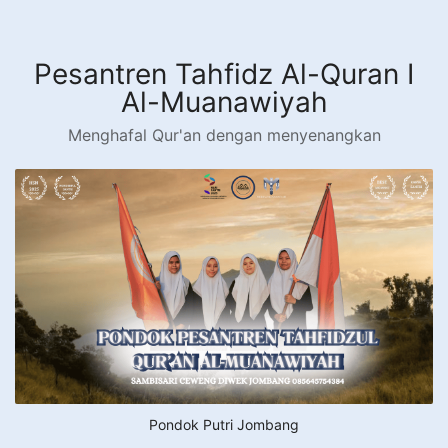
Langsung
ke
konten
Pesantren Tahfidz Al-Quran I
Al-Muanawiyah
Menghafal Qur'an dengan menyenangkan
Pondok Putri Jombang