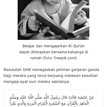
Belajar dan mengajarkan Al-Qur’an
dapat diterapkan bersama keluarga di
rumah (foto: freepik.com)
Rasulullah SAW menegaskan jaminan ganjaran ganda
bagi mereka yang terus berjuang melawan kesulitan
mengeja ayat suci melalui sabdanya:
عَنْ عَائِشَةَ قَالَتْ قَالَ رَسُولُ اللَّهِ صَلَّى اللَّهُ عَلَيْهِ وَسَلَّمَ
الْمَاهِرُ بِالْقُرْآنِ مَعَ السَّفَرَةِ الْكِرَامِ الْبَرَرَةِ وَالَّذِي يَقْرَأُ