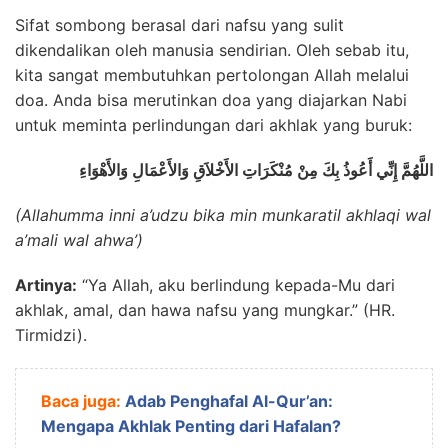
Sifat sombong berasal dari nafsu yang sulit
dikendalikan oleh manusia sendirian. Oleh sebab itu,
kita sangat membutuhkan pertolongan Allah melalui
doa. Anda bisa merutinkan doa yang diajarkan Nabi
untuk meminta perlindungan dari akhlak yang buruk:
اللَّهُمَّ إِنِّي أَعُوذُ بِكَ مِنْ مُنْكَرَاتِ الأَخْلاَقِ وَالأَعْمَالِ وَالأَهْوَاءِ
(Allahumma inni a’udzu bika min munkaratil akhlaqi wal
a’mali wal ahwa’)
Artinya:
“Ya Allah, aku berlindung kepada-Mu dari
akhlak, amal, dan hawa nafsu yang mungkar.” (HR.
Tirmidzi).
Baca juga:
Adab Penghafal Al-Qur’an:
Mengapa Akhlak Penting dari Hafalan?