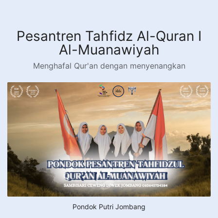
Langsung
ke
konten
Pesantren Tahfidz Al-Quran I
Al-Muanawiyah
Menghafal Qur'an dengan menyenangkan
Pondok Putri Jombang