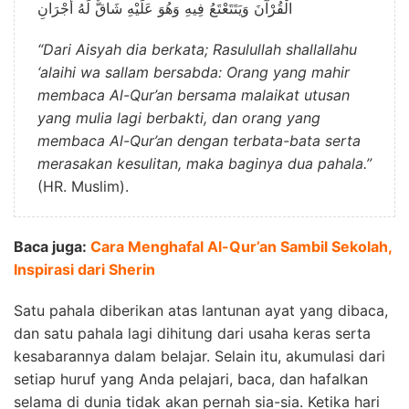
الْقُرْآنَ وَيَتَتَعْتَعُ فِيهِ وَهُوَ عَلَيْهِ شَاقٌّ لَهُ أَجْرَانِ
“Dari Aisyah dia berkata; Rasulullah shallallahu
‘alaihi wa sallam bersabda: Orang yang mahir
membaca Al-Qur’an bersama malaikat utusan
yang mulia lagi berbakti, dan orang yang
membaca Al-Qur’an dengan terbata-bata serta
merasakan kesulitan, maka baginya dua pahala.”
(HR. Muslim).
Baca juga:
Cara Menghafal Al-Qur’an Sambil Sekolah,
Inspirasi dari Sherin
Satu pahala diberikan atas lantunan ayat yang dibaca,
dan satu pahala lagi dihitung dari usaha keras serta
kesabarannya dalam belajar. Selain itu, akumulasi dari
setiap huruf yang Anda pelajari, baca, dan hafalkan
selama di dunia tidak akan pernah sia-sia. Ketika hari