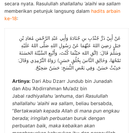
secara nyata. Rasulullah
shallallahu ‘alaihi wa sallam
memberikan petunjuk langsung dalam
hadits arbain
ke-18
:
عَنْ أَبِيْ ذَرٍّ جُنْدُبِ بنِ جُنَادَةَ وَأَبِي عَبْدِ الرَّحْمَنِ مُعَاذِ بْنِ
جَبَلٍ رَضِيَ اللهُ عَنْهُمَا عَنْ رَسُولِ اللهِ صَلَّى اللهُ عَلَيْهِ
وَسَلَّمَ قَالَ: (اتَّقِ اللهَ حَيْثُمَا كُنْتَ، وَأَتْبِعِ السَّيِّئَةَ الحَسَنَةَ
تَمْحُهَا، وَخَالِقِ النَّاسَ بِخُلُقٍ حَسَنٍ) رَوَاهُ التِّرْمِذِي وَقَالَ:
حَدِيْثٌ حَسَنٌ. وَفِي بَعْضِ النُّسَخِ: حَسَنٌ صَحِيْحٌ.
Artinya:
Dari Abu Dzarr Jundub bin Junadah
dan Abu ‘Abdirrahman Mu’adz bin
Jabal
radhiyallahu ‘anhuma
, dari
Rasulullah
shallallahu ‘alaihi wa sallam
, beliau bersabda,
“
Bertakwalah kepada Allah di mana pun engkau
berada; iringilah perbuatan buruk dengan
perbuatan baik, maka kebaikan akan
menghapuskan keburukan itu; dan pergaulilah