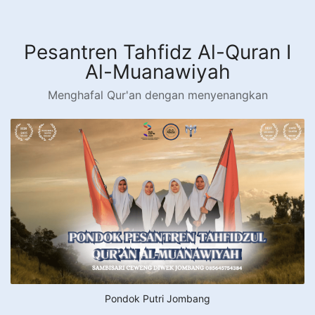
Langsung
ke
konten
Pesantren Tahfidz Al-Quran I
Al-Muanawiyah
Menghafal Qur'an dengan menyenangkan
Pondok Putri Jombang