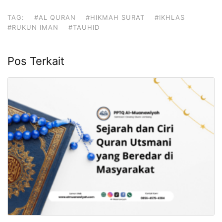
TAG:
#AL QURAN
#HIKMAH SURAT
#IKHLAS
#RUKUN IMAN
#TAUHID
Pos Terkait