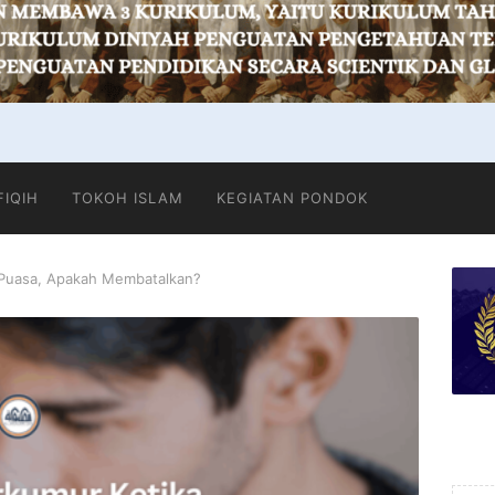
FIQIH
TOKOH ISLAM
KEGIATAN PONDOK
Puasa, Apakah Membatalkan?