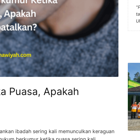
"
t
U
a Puasa, Apakah
ankan ibadah sering kali memunculkan keraguan
hukum berkumur ketika puasa sering kali